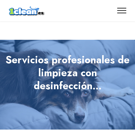
Limpieza vapor mas inyección y extracción en tapicería, sofas,
sillas, colchones, alfombras interior coches, Marbella, Estepona,
Malaga.
Servicios profesionales de
limpieza con
desinfección...